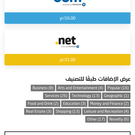
16.00/yr
21.00/yr
عرض الإضافات طبقًا للتصنيف
Business (8)
Arts and Entertainment (4)
Popular (16)
Services (26)
Technology (13)
Geographic (1)
Food and Drink (2)
Education (3)
Money and Finance (2)
Real Estate (3)
Shopping (13)
Leisure and Recreation (4)
Other (17)
Novelty (6)