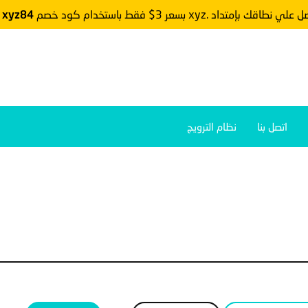
 نطاقك بإمتداد .xyz بسعر 3$ فقط باستخدام كود خصم
xyz84
أ
اتصل بنا
نظام الترويج