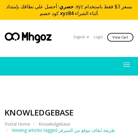
حصري:
أحصل علي نطاقك بإمتداد .xyz بسعر 3$ فقط باستخدام
كود خصم
xyz84
أثناء الشراء.
English
Login
View Cart
Togg
navig
KNOWLEDGEBASE
Portal Home
Knowledgebase
Viewing articles tagged طريقة ايقاف موقع من السيرفر